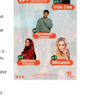
se
ue
,
a o
Ou
ase
o.