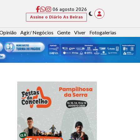
06 agosto 2026
Assine o Diário As Beiras
Opinião
Agir/ Negócios
Gente
Viver
Fotogalerias