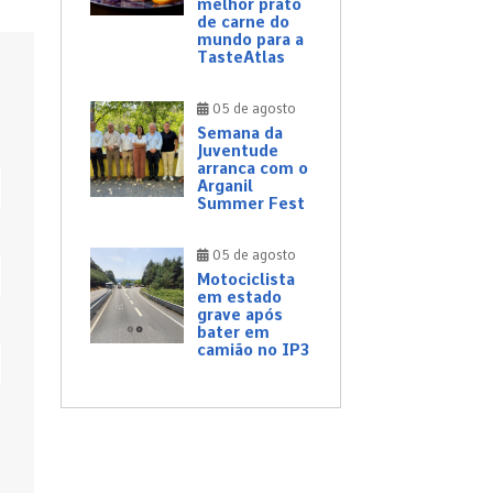
melhor prato
de carne do
mundo para a
TasteAtlas
05 de agosto
Semana da
Juventude
arranca com o
Arganil
Summer Fest
05 de agosto
Motociclista
em estado
grave após
bater em
camião no IP3