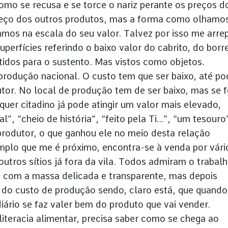
omo se recusa e se torce o nariz perante os preços d
reço dos outros produtos, mas a forma como olhamo
mos na escala do seu valor. Talvez por isso me arrep
erfícies referindo o baixo valor do cabrito, do borr
tidos para o sustento. Mas vistos como objetos.
produção nacional. O custo tem que ser baixo, até po
utor. No local de produção tem de ser baixo, mas se f
uer citadino já pode atingir um valor mais elevado,
l”, “cheio de história”, “feito pela Ti…”, “um tesouro
 produtor, o que ganhou ele no meio desta relação
mplo que me é próximo, encontra-se à venda por vári
outros sítios já fora da vila. Todos admiram o trabal
m com a massa delicada e transparente, mas depois
 do custo de produção sendo, claro está, que quando
iário se faz valer bem do produto que vai vender.
literacia alimentar, precisa saber como se chega ao