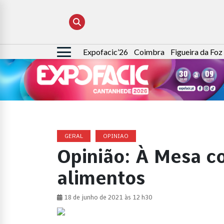
Expofacic’26
Coimbra
Figueira da Foz
Pesquisar
por:
GERAL
OPINIAO
Opinião: À Mesa c
alimentos
18 de junho de 2021 às 12 h30