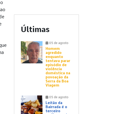
to
 ao
de
e
Últimas
05 de agosto
que
Homem
na
agredido
enquanto
tentava parar
episódio de
violência
doméstica na
povoação da
Serra da Boa
Viagem
05 de agosto
Leitão da
Bairrada é o
terceiro