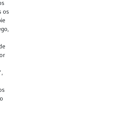
os
s os
ie
ego,
de
or
”,
os
ho