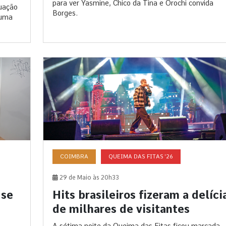
para ver Yasmine, Chico da Tina e Orochi convida
uação
Borges.
 uma
COIMBRA
QUEIMA DAS FITAS '26
29 de Maio às 20h33
-se
Hits brasileiros fizeram a delíci
de milhares de visitantes
A sétima noite da Queima das Fitas ficou marcada