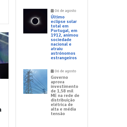
06 de agosto
Último
eclipse solar
total em
Portugal, em
1912, animou
sociedade
nacional e
atraiu
astrónomos
estrangeiros
06 de agosto
Governo
aprova
investimento
de 1,58 mil
ME na rede de
distribuição
elétrica de
a
alta e média
tensão