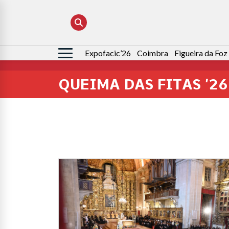
Expofacic’26
Coimbra
Figueira da Foz
Pesquisar
por:
QUEIMA DAS FITAS ’26