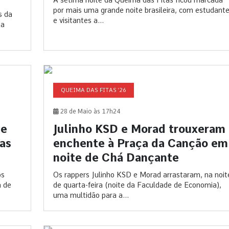
por mais uma grande noite brasileira, com estudant
s da
e visitantes a...
 a
QUEIMA DAS FITAS '26
28 de Maio às 17h24
 e
Julinho KSD e Morad trouxeram
das
enchente à Praça da Canção em
noite de Chá Dançante
os
Os rappers Julinho KSD e Morad arrastaram, na noit
a de
de quarta-feira (noite da Faculdade de Economia),
uma multidão para a...