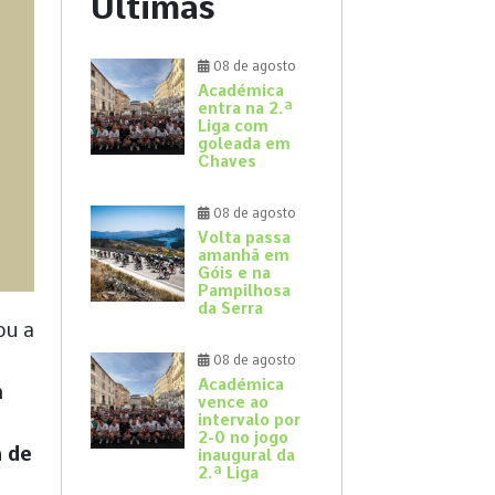
Últimas
08 de agosto
Académica
entra na 2.ª
Liga com
goleada em
Chaves
08 de agosto
Volta passa
amanhã em
Góis e na
Pampilhosa
da Serra
ou a
08 de agosto
Académica
m
vence ao
intervalo por
2-0 no jogo
a de
inaugural da
2.ª Liga