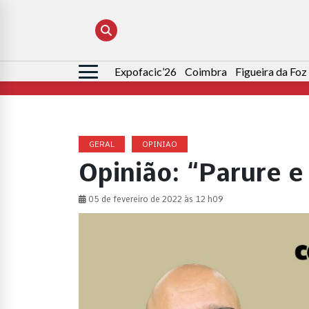
Expofacic’26
Coimbra
Figueira da Foz
Pesquisar
por:
GERAL
OPINIAO
Opinião: “Parure e
05 de fevereiro de 2022 às 12 h09