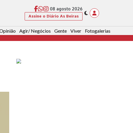
08 agosto 2026
Assine o Diário As Beiras
Opinião
Agir/ Negócios
Gente
Viver
Fotogalerias