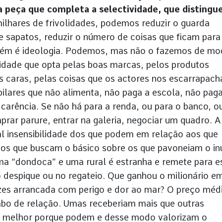
 a peça que completa a selectividade, que distingu
lhares de frivolidades, podemos reduzir o guarda
e sapatos, reduzir o número de coisas que ficam para
bém é ideologia. Podemos, mas não o fazemos de m
aidade que opta pelas boas marcas, pelos produtos
s caras, pelas coisas que os actores nos escarrapac
pilares que não alimenta, não paga a escola, não paga
carência. Se não há para a renda, ou para o banco, o
rar parure, entrar na galeria, negociar um quadro. A
al insensibilidade dos que podem em relação aos que
os que buscam o básico sobre os que pavoneiam o inú
ma “dondoca” e uma rural é estranha e remete para e
espique ou no regateio. Que ganhou o milionário e
ezes arrancada com perigo e dor ao mar? O preço méd
bo de relação. Umas receberiam mais que outras
m melhor porque podem e desse modo valorizam o