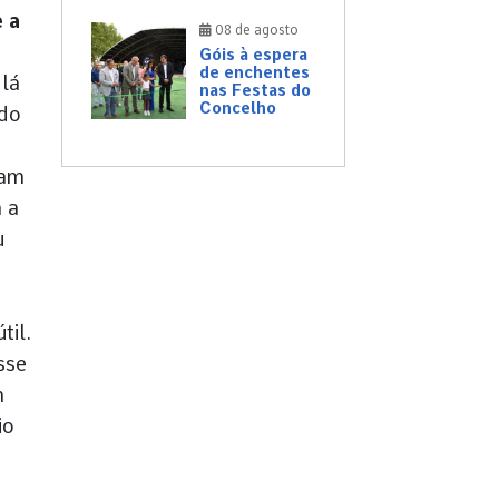
e a
08 de agosto
Góis à espera
de enchentes
 lá
nas Festas do
Concelho
odo
ham
 a
u
til.
sse
m
io