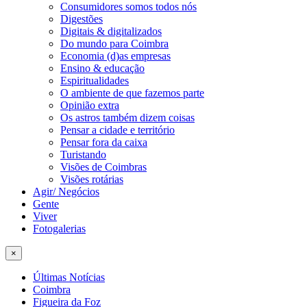
Consumidores somos todos nós
Digestões
Digitais & digitalizados
Do mundo para Coimbra
Economia (d)as empresas
Ensino & educação
Espiritualidades
O ambiente de que fazemos parte
Opinião extra
Os astros também dizem coisas
Pensar a cidade e território
Pensar fora da caixa
Turistando
Visões de Coimbras
Visões rotárias
Agir/ Negócios
Gente
Viver
Fotogalerias
×
Últimas Notícias
Coimbra
Figueira da Foz