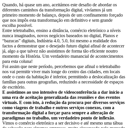
Quando, há quase um ano, aceitámos este desafio de abordar os
diferentes caminhos da transformação digital, vivíamos já um
primeiro momento de balanço, depois de um confinamento forçado
que nos impôs esta transformação em definitivo e sem grande
escolha possível.
Entre teletrabalho, ensino a distância, comércio eletrónico a níveis
nunca imaginados, novos negócios baseados no digital, Planos e
“bazucas” digitais, Indústria 4.0, 5.0, foi mesmo a realidade dos
factos a demonstrar que o desejado futuro digital afinal de acontecer
já, algo a que talvez não assistimos de forma tão eficiente noutro
momento da História. Um verdadeiro manancial de acontecimentos
para esta coluna!
Foi assim que neste período, percebemos que afinal o teletrabalho
nos vai permitir viver mais longe do centro das cidades, em locais
onde o custo da habitação é inferior, permitindo a deslocalização das
famílias para outras geografias, reduzindo a necessidade de espaços
de escritório.
E assistimos ao uso intensivo de videoconferência a dar início a
uma era de aceitação generalizada das reuniões e dos eventos
virtuais. E com isto, à redução da procura por diversos serviços
como viagens de trabalho e outros serviços conexos, com a
transformação digital a forçar para sempre a alteração de
paradigmas no trabalho, um verdadeiro ponto de inflexão
.
Vimos o comércio eletrónico a ser decisivo e até mesmo uma tábua