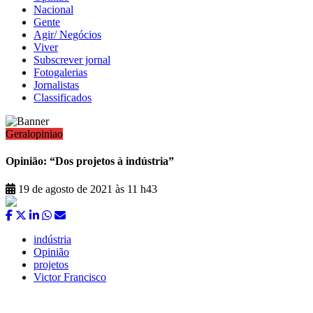
Nacional
Gente
Agir/ Negócios
Viver
Subscrever jornal
Fotogalerias
Jornalistas
Classificados
Geral
opiniao
Opinião: “Dos projetos à indústria”
19 de agosto de 2021 às 11 h43
indústria
Opinião
projetos
Victor Francisco