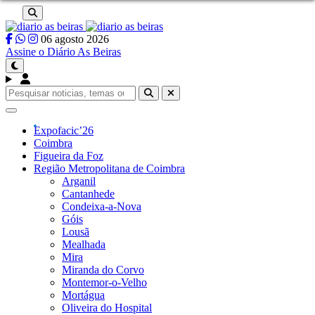
06 agosto 2026
Assine o Diário As Beiras
Pesquisar
por:
Expofacic’26
Coimbra
Figueira da Foz
Região Metropolitana de Coimbra
Arganil
Cantanhede
Condeixa-a-Nova
Góis
Lousã
Mealhada
Mira
Miranda do Corvo
Montemor-o-Velho
Mortágua
Oliveira do Hospital