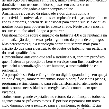
de salvação para algumas empresas, muito alavancado pelo mercado
doméstico, com os consumidores presos em casa a serem
praticamente obrigados a fazer compras online.
Analisámos a questão da igualdade e dos direitos como a
conectividade universal, com os exemplos de crianças, sobretudo em
zonas interiores, a terem de se deslocar para criar a sua sala de aulas
noutros locais para poderem ter acesso à rede. Neste caso a mostrar-
nos um caminho ainda longo a percorrer.
Questionámo-nos sobre o impacto da Indústria 4.0 e da relutância na
automatização de processos pelo argumento da perda de empregos.
Mas percebemos que a tecnologia contribuiu sempre mais para a
criação do que para a destruição de postos de trabalho, em particular
dos mais qualificados.
E procurámos antever o que será a Indústria 5.0, com um propósito
que irá além da produção de bens e serviços com fins lucrativos e
que inclui a centralização no ser humano, a sustentabilidade e a
resiliência.
Ao porquê desta ênfase tão grande no digital, quando hoje em que já
“tudo” é digital, também refletimos sobre o porquê de tantos planos,
programas e financiamento para esta transformação, atendendo às
muitas outras necessidades e emergências do contexto em que
vivemos.
Todos temos grande expetativa no retorno da confiança de todos os
agentes para os próximos meses. E por isso esperamos um novo
ciclo dinâmico neste percurso para a transformação digital. E que