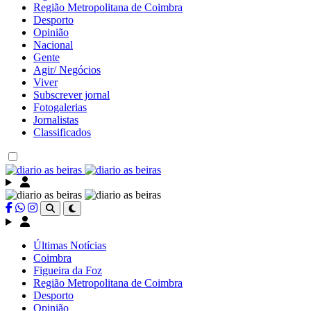
Região Metropolitana de Coimbra
Desporto
Opinião
Nacional
Gente
Agir/ Negócios
Viver
Subscrever jornal
Fotogalerias
Jornalistas
Classificados
Últimas Notícias
Coimbra
Figueira da Foz
Região Metropolitana de Coimbra
Desporto
Opinião