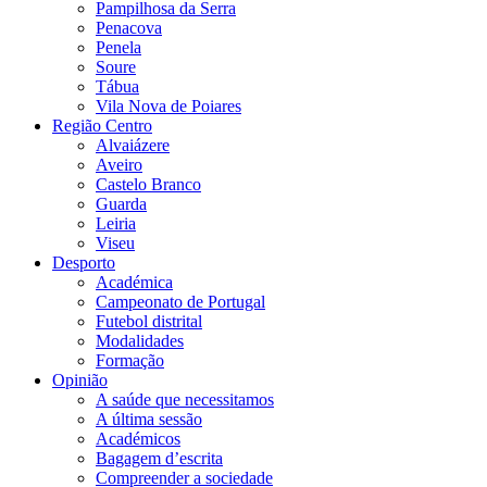
Pampilhosa da Serra
Penacova
Penela
Soure
Tábua
Vila Nova de Poiares
Região Centro
Alvaiázere
Aveiro
Castelo Branco
Guarda
Leiria
Viseu
Desporto
Académica
Campeonato de Portugal
Futebol distrital
Modalidades
Formação
Opinião
A saúde que necessitamos
A última sessão
Académicos
Bagagem d’escrita
Compreender a sociedade