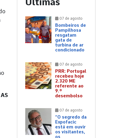
Últimas
 do
07 de agosto
a
Bombeiros de
Pampilhosa
resgatam
gata de
turbina de ar
condicionado
07 de agosto
PRR: Portugal
ão
recebeu hoje
2.320 ME
referente ao
9.º
 AS
desembolso
07 de agosto
“O segredo da
Expofacic
está em ouvir
os visitantes,
os