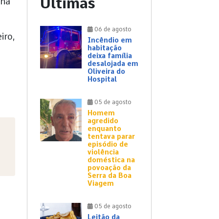
Últimas
 na
06 de agosto
iro,
Incêndio em
habitação
deixa família
desalojada em
Oliveira do
Hospital
05 de agosto
Homem
agredido
enquanto
tentava parar
episódio de
violência
doméstica na
povoação da
Serra da Boa
Viagem
05 de agosto
Leitão da