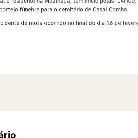
al e residente na Mealhada, tem início pelas 14H00,
cortejo fúnebre para o cemitério de Casal Comba.
idente de mota ocorrido no final do dia 16 de fevere
ário