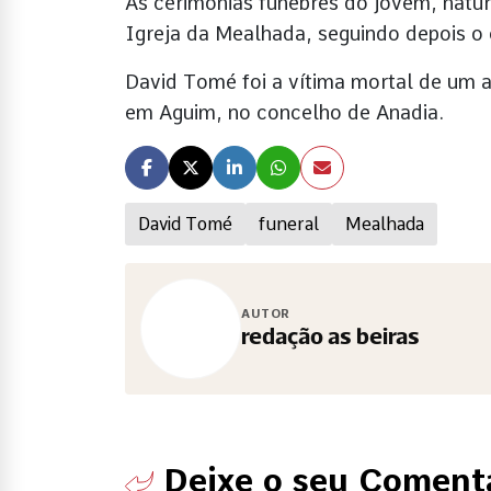
As cerimónias fúnebres do jovem, natur
Igreja da Mealhada, seguindo depois o 
David Tomé foi a vítima mortal de um ac
em Aguim, no concelho de Anadia.
David Tomé
funeral
Mealhada
AUTOR
redação as beiras
Deixe o seu Coment