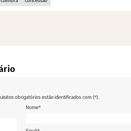
coimbra
concessão
ário
isitos obrigatórios estão identificados com (*).
Nome*
Email*