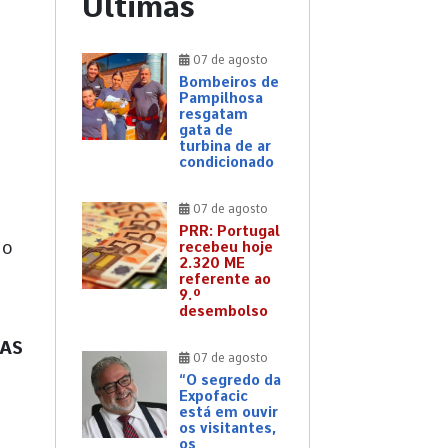
Últimas
07 de agosto
Bombeiros de
Pampilhosa
resgatam
gata de
turbina de ar
condicionado
07 de agosto
PRR: Portugal
do
recebeu hoje
2.320 ME
referente ao
9.º
desembolso
RAS
07 de agosto
“O segredo da
Expofacic
está em ouvir
os visitantes,
os