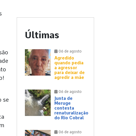
s
Últimas
isão
06 de agosto
Agredido
dade
quando pedia
a agressor
nto
para deixar de
o!
agredir a mãe
06 de agosto
Junta de
o se
Meruge
contesta
renaturalização
ca
do Rio Cobral
um
06 de agosto