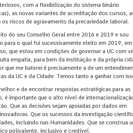
eriosos, com a flexibilização do sistema binário
cas), as novas variantes de acreditação dos cursos, a
 os riscos de agravamento da precariedade laboral.
ito do seu Conselho Geral entre 2016 e 2019 e sou
o para o qual fui sucessivamente eleito em 2019, em
sso, que estou em condições de governar a UC com v
ita empatia, para bem da instituição e da própria ci
r que me baterei é precisamente a de um entendime
ças da UC e da Cidade. Temos tanto a ganhar com iss
melhor e de encontrar respostas estratégicas para as
, é importante que o alto nível de internacionalizaçã
ção. Que as decisões sejam apoiadas por dados em
inovadoras. Que os sucessos da investigação científi
dades, incluindo nas Humanidades. Que se construa 
 polivalente, inclusivo e credível.