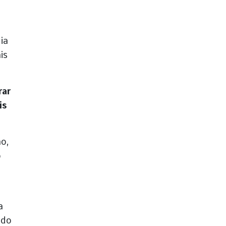
ia
is
rar
is
ão,
o
a
 do