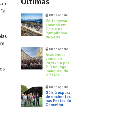
Últimas
s de
 “a
08 de agosto
Volta passa
amanhã em
Góis e na
Pampilhosa
eias
da Serra
re
08 de agosto
Académica
vence ao
intervalo por
2-0 no jogo
 os
inaugural da
2.ª Liga
08 de agosto
Góis à espera
de enchentes
nas Festas do
Concelho