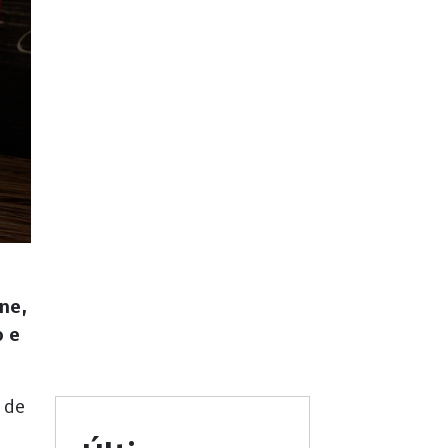
ne,
o e
 de