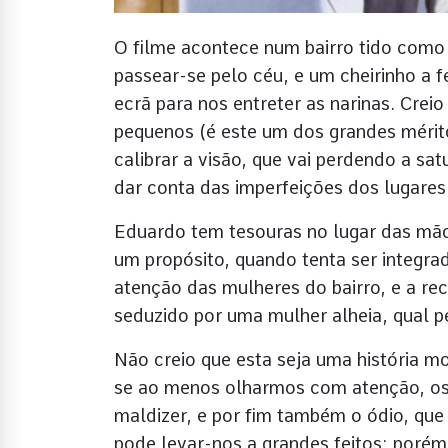
O filme acontece num bairro tido como 
passear-se pelo céu, e um cheirinho a f
ecrã para nos entreter as narinas. Cr
pequenos (é este um dos grandes mérit
calibrar a visão, que vai perdendo a s
dar conta das imperfeições dos lugare
Eduardo tem tesouras no lugar das mãos
um propósito, quando tenta ser integ
atenção das mulheres do bairro, e a rec
seduzido por uma mulher alheia, qual p
Não creio que esta seja uma história m
se ao menos olharmos com atenção, os 
maldizer, e por fim também o ódio, que
pode levar-nos a grandes feitos; porém