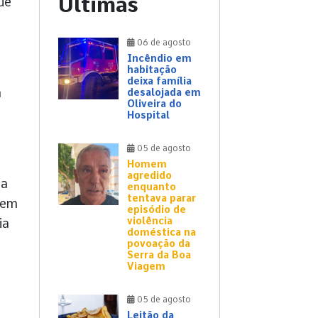
Últimas
ue
06 de agosto
Incêndio em
habitação
deixa família
a
desalojada em
Oliveira do
Hospital
05 de agosto
Homem
agredido
ma
enquanto
tentava parar
bem
episódio de
violência
ia
doméstica na
povoação da
Serra da Boa
Viagem
05 de agosto
Leitão da