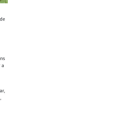
nde
ins
 a
ar,
,