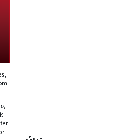
es,
com
o,
is
ter
or