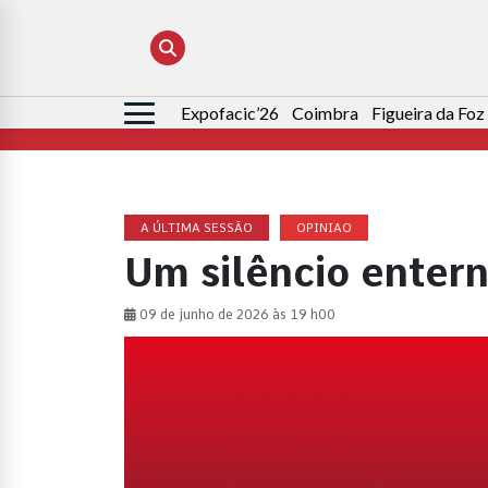
Expofacic’26
Coimbra
Figueira da Foz
Pesquisar
por:
A ÚLTIMA SESSÃO
OPINIAO
Um silêncio enter
09 de junho de 2026 às 19 h00