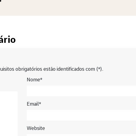
s
ário
isitos obrigatórios estão identificados com (*).
Nome*
Email*
Website