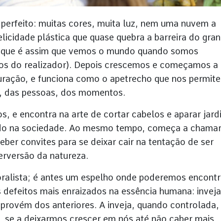
perfeito: muitas cores, muita luz, nem uma nuvem a
elicidade plástica que quase quebra a barreira do gra
eio que é assim que vemos o mundo quando somos
os do realizador). Depois crescemos e começamos a
aturação, e funciona como o apetrecho que nos permite
s, das pessoas, dos momentos.
, e encontra na arte de cortar cabelos e aparar jard
rado na sociedade. Ao mesmo tempo, começa a chamar
eber convites para se deixar cair na tentação de ser
erversão da natureza.
oralista; é antes um espelho onde poderemos encontr
defeitos mais enraizados na essência humana: inveja
 provém dos anteriores. A inveja, quando controlada,
, se a deixarmos crescer em nós até não caber mais