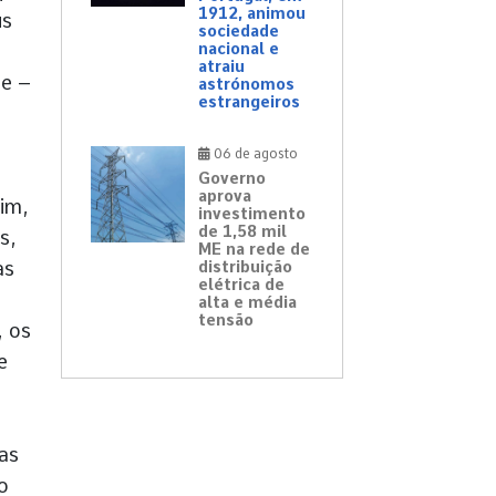
1912, animou
us
sociedade
nacional e
atraiu
se –
astrónomos
estrangeiros
06 de agosto
Governo
aprova
im,
investimento
de 1,58 mil
s,
ME na rede de
às
distribuição
elétrica de
alta e média
tensão
, os
e
as
o