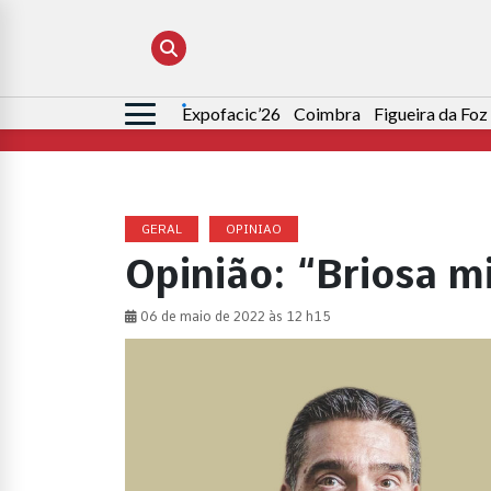
Expofacic’26
Coimbra
Figueira da Foz
Pesquisar
por:
GERAL
OPINIAO
Opinião: “Briosa m
06 de maio de 2022 às 12 h15