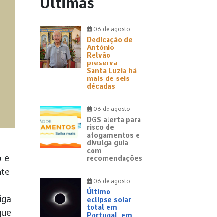
Últimas
06 de agosto
Dedicação de
António
Relvão
preserva
Santa Luzia há
mais de seis
décadas
06 de agosto
DGS alerta para
risco de
afogamentos e
divulga guia
com
o e
recomendações
nte
06 de agosto
Último
iga
eclipse solar
total em
que
Portugal, em