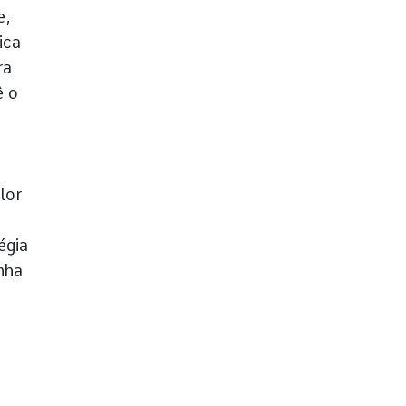
e,
ica
ra
ê o
lor
égia
nha