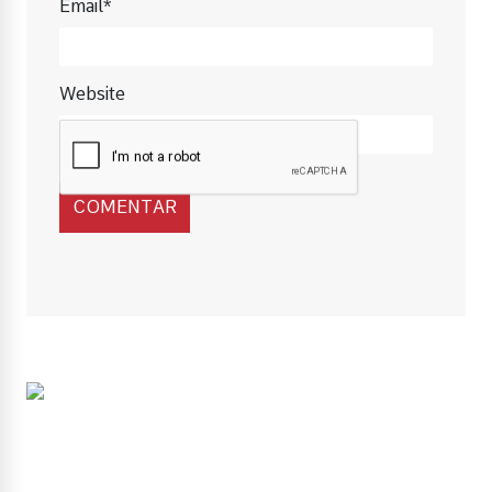
Email*
Website