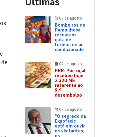
Últimas
07 de agosto
ios
Bombeiros de
Pampilhosa
resgatam
gata de
turbina de ar
condicionado
de
 de
07 de agosto
PRR: Portugal
recebeu hoje
2.320 ME
referente ao
9.º
desembolso
07 de agosto
a
“O segredo da
Expofacic
está em ouvir
os visitantes,
os
a e