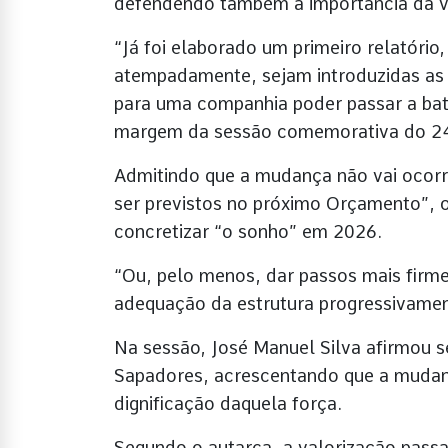
defendendo também a importância da va
“Já foi elaborado um primeiro relatório
atempadamente, sejam introduzidas as 
para uma companhia poder passar a bata
margem da sessão comemorativa do 244
Admitindo que a mudança não vai ocorre
ser previstos no próximo Orçamento”, o
concretizar “o sonho” em 2026.
“Ou, pelo menos, dar passos mais firm
adequação da estrutura progressivamen
Na sessão, José Manuel Silva afirmou s
Sapadores, acrescentando que a mudan
dignificação daquela força.
Segundo o autarca, a valorização pass