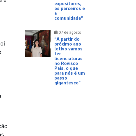
expositores,
os parceiros e
a
comunidade”
07 de agosto
“A partir do
oi
próximo ano
letivo vamos
o
ter
licenciaturas
no Rovisco
Pais, o que
para nós é um
passo
gigantesco”
a
ção
as