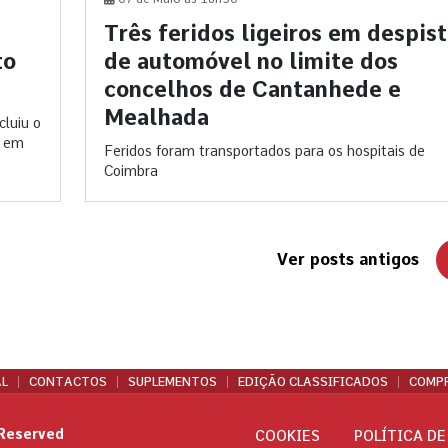
Três feridos ligeiros em despis
to
de automóvel no limite dos
concelhos de Cantanhede e
Mealhada
luiu o
o em
Feridos foram transportados para os hospitais de
Coimbra
Ver posts antigos
L
CONTACTOS
SUPLEMENTOS
EDIÇÃO CLASSIFICADOS
COMPR
 Reserved
COOKIES
POLÍTICA DE