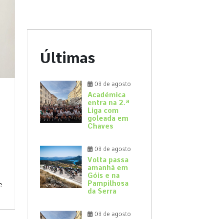
Últimas
08 de agosto
Académica
entra na 2.ª
Liga com
goleada em
Chaves
08 de agosto
Volta passa
amanhã em
Góis e na
Pampilhosa
e
da Serra
08 de agosto