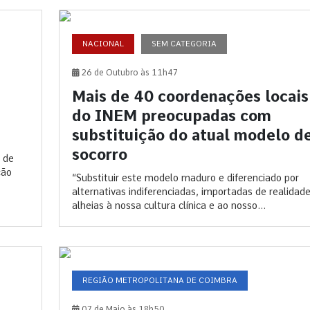
NACIONAL
SEM CATEGORIA
26 de Outubro às 11h47
Mais de 40 coordenações locais
do INEM preocupadas com
substituição do atual modelo d
socorro
s de
ção
“Substituir este modelo maduro e diferenciado por
alternativas indiferenciadas, importadas de realidad
alheias à nossa cultura clínica e ao nosso...
REGIÃO METROPOLITANA DE COIMBRA
07 de Maio às 18h50