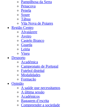
Pampilhosa da Serra
Penacova
Penela
Soure
Tábua
Vila Nova de Poiares
Região Centro
Alvaiázere
Aveiro
Castelo Branco
Guarda
Leiria
Viseu
Desporto
Académica
Campeonato de Portugal
Futebol distrital
Modalidades
Formação
Opinião
A saúde que necessitamos
A última sessão
Académicos
Bagagem d’escrita
Compreender a sociedade