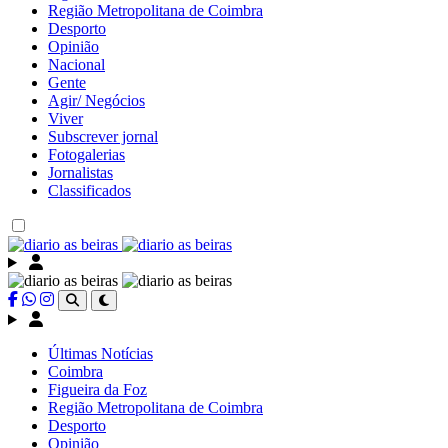
Região Metropolitana de Coimbra
Desporto
Opinião
Nacional
Gente
Agir/ Negócios
Viver
Subscrever jornal
Fotogalerias
Jornalistas
Classificados
Últimas Notícias
Coimbra
Figueira da Foz
Região Metropolitana de Coimbra
Desporto
Opinião