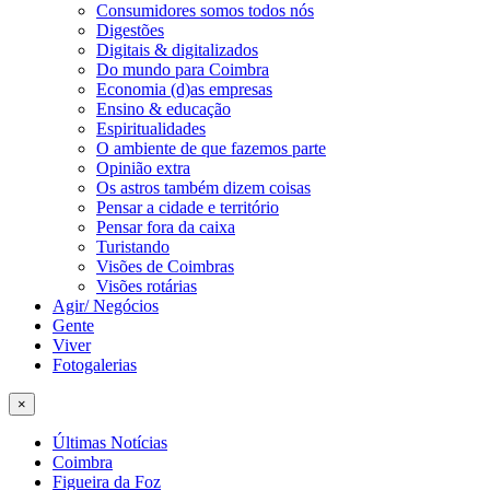
Consumidores somos todos nós
Digestões
Digitais & digitalizados
Do mundo para Coimbra
Economia (d)as empresas
Ensino & educação
Espiritualidades
O ambiente de que fazemos parte
Opinião extra
Os astros também dizem coisas
Pensar a cidade e território
Pensar fora da caixa
Turistando
Visões de Coimbras
Visões rotárias
Agir/ Negócios
Gente
Viver
Fotogalerias
×
Últimas Notícias
Coimbra
Figueira da Foz