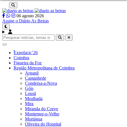
06 agosto 2026
Assine o Diário As Beiras
Pesquisar
por:
Expofacic’26
Coimbra
Figueira da Foz
Região Metropolitana de Coimbra
Arganil
Cantanhede
Condeixa-a-Nova
Góis
Lousã
Mealhada
Mira
Miranda do Corvo
Montemor-o-Velho
Mortágua
Oliveira do Hospital