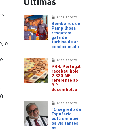
Últimas
as
07 de agosto
Bombeiros de
Pampilhosa
resgatam
gata de
turbina de ar
o, o
condicionado
te
07 de agosto
PRR: Portugal
recebeu hoje
2.320 ME
referente ao
9.º
4
desembolso
10
07 de agosto
“O segredo da
Expofacic
está em ouvir
os visitantes,
os