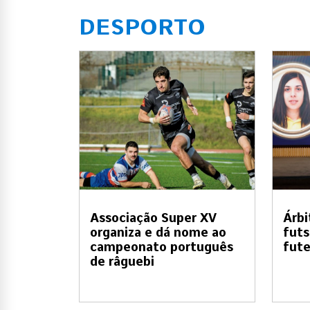
DESPORTO
Associação Super XV
Árbi
organiza e dá nome ao
futs
campeonato português
fute
de râguebi