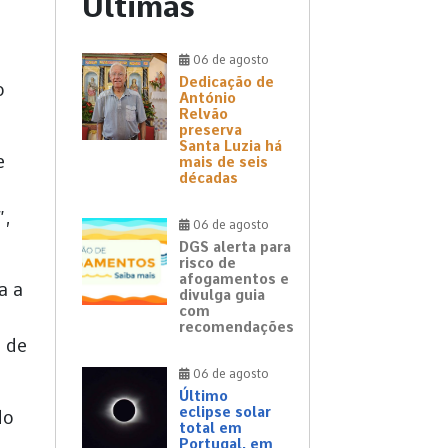
Últimas
06 de agosto
Dedicação de
o
António
Relvão
preserva
Santa Luzia há
e
mais de seis
décadas
”,
06 de agosto
DGS alerta para
risco de
afogamentos e
a a
divulga guia
com
recomendações
o de
06 de agosto
Último
eclipse solar
do
total em
Portugal, em