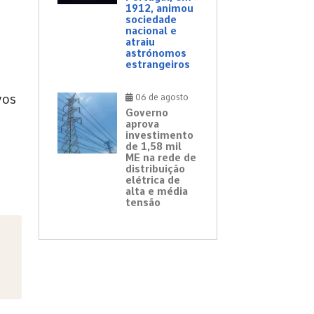
1912, animou
sociedade
nacional e
atraiu
astrónomos
estrangeiros
vos
06 de agosto
Governo
aprova
investimento
de 1,58 mil
ME na rede de
distribuição
elétrica de
alta e média
tensão