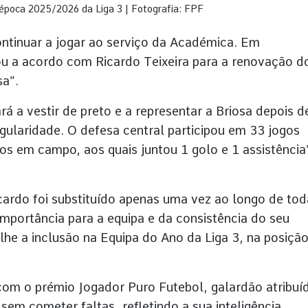
 época 2025/2026 da Liga 3 | Fotografia: FPF
continuar a jogar ao serviço da Académica. Em
ou a acordo com Ricardo Teixeira para a renovação d
sa”.
rá a vestir de preto e a representar a Briosa depois d
ularidade. O defesa central participou em 33 jogos
os em campo, aos quais juntou 1 golo e 1 assistência
icardo foi substituído apenas uma vez ao longo de tod
portância para a equipa e da consistência do seu
lhe a inclusão na Equipa do Ano da Liga 3, na posiçã
do com o prémio Jogador Puro Futebol, galardão atribuí
em cometer faltas, refletindo a sua inteligência