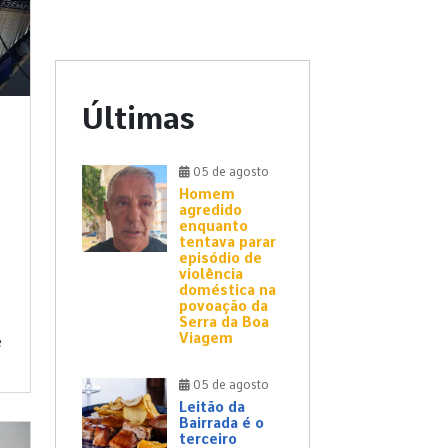
Últimas
05 de agosto
Homem
agredido
enquanto
tentava parar
episódio de
violência
doméstica na
povoação da
Serra da Boa
Viagem
e
05 de agosto
Leitão da
Bairrada é o
terceiro