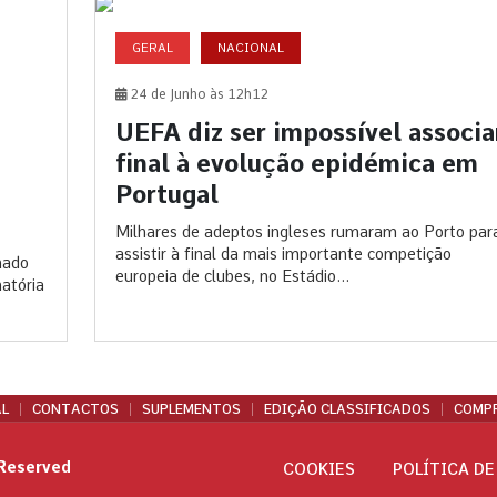
GERAL
NACIONAL
24 de Junho às 12h12
UEFA diz ser impossível associa
final à evolução epidémica em
Portugal
Milhares de adeptos ingleses rumaram ao Porto par
assistir à final da mais importante competição
nado
europeia de clubes, no Estádio...
natória
L
CONTACTOS
SUPLEMENTOS
EDIÇÃO CLASSIFICADOS
COMPR
 Reserved
COOKIES
POLÍTICA DE