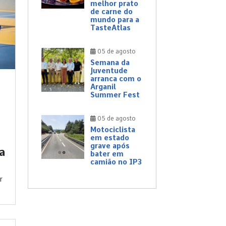
melhor prato
de carne do
mundo para a
TasteAtlas
05 de agosto
Semana da
Juventude
arranca com o
Arganil
Summer Fest
05 de agosto
Motociclista
em estado
grave após
a
bater em
camião no IP3
r