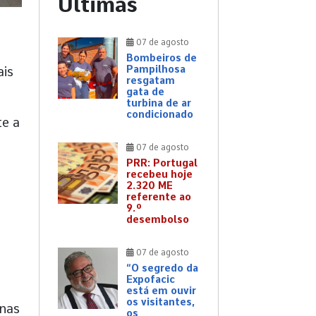
Últimas
07 de agosto
Bombeiros de
Pampilhosa
ais
resgatam
gata de
turbina de ar
condicionado
te a
07 de agosto
PRR: Portugal
recebeu hoje
2.320 ME
referente ao
9.º
desembolso
07 de agosto
“O segredo da
Expofacic
está em ouvir
os visitantes,
enas
os