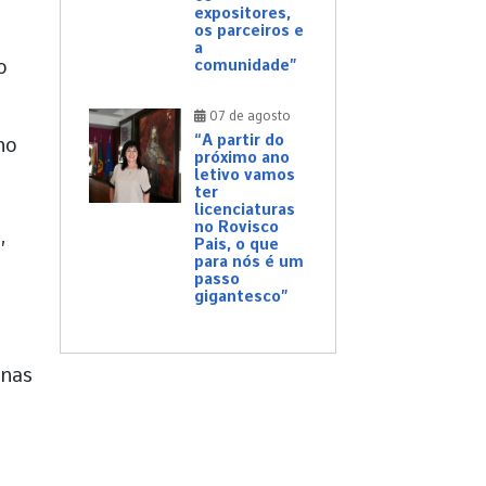
expositores,
os parceiros e
a
o
comunidade”
07 de agosto
“A partir do
ho
próximo ano
letivo vamos
ter
licenciaturas
no Rovisco
,
Pais, o que
para nós é um
passo
gigantesco”
enas