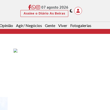
07 agosto 2026
Assine o Diário As Beiras
Opinião
Agir/ Negócios
Gente
Viver
Fotogalerias