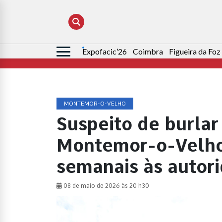
Expofacic’26
Coimbra
Figueira da Foz
Pesquisar
por:
MONTEMOR-O-VELHO
Suspeito de burlar
Montemor-o-Velho
semanais às autor
08 de maio de 2026 às 20 h30