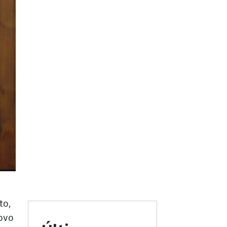
to,
povo