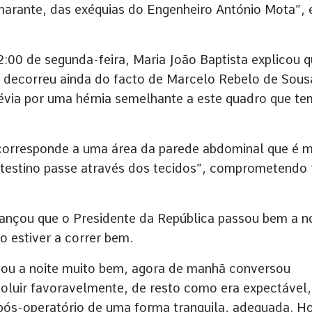
marante, das exéquias do Engenheiro António Mota”,
:00 de segunda-feira, Maria João Baptista explicou 
a decorreu ainda do facto de Marcelo Rebelo de Sous
prévia por uma hérnia semelhante a este quadro que te
corresponde a uma área da parede abdominal que é m
intestino passe através dos tecidos”, comprometendo 
vançou que o Presidente da República passou bem a n
do estiver a correr bem.
sou a noite muito bem, agora de manhã conversou
oluir favoravelmente, de resto como era expectável,
pós-operatório de uma forma tranquila, adequada. H