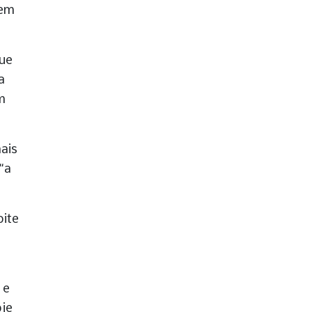
 em
que
a
m
ais
“a
oite
 e
oje