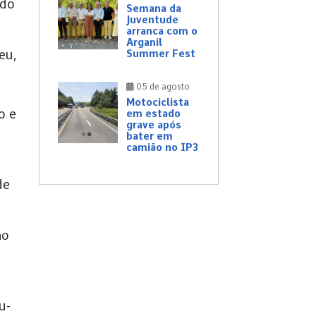
 do
Semana da
Juventude
arranca com o
Arganil
eu,
Summer Fest
05 de agosto
Motociclista
o e
em estado
grave após
bater em
camião no IP3
de
no
u-