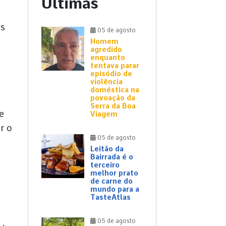
Últimas
as
05 de agosto
Homem
agredido
enquanto
tentava parar
episódio de
violência
doméstica na
povoação da
Serra da Boa
e
Viagem
r o
05 de agosto
Leitão da
Bairrada é o
terceiro
melhor prato
de carne do
mundo para a
TasteAtlas
05 de agosto