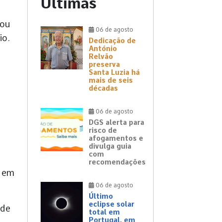
Últimas
mou
06 de agosto
io.
Dedicação de
António
Relvão
preserva
Santa Luzia há
mais de seis
décadas
06 de agosto
DGS alerta para
risco de
afogamentos e
divulga guia
com
recomendações
r em
06 de agosto
Último
eclipse solar
 de
total em
Portugal, em