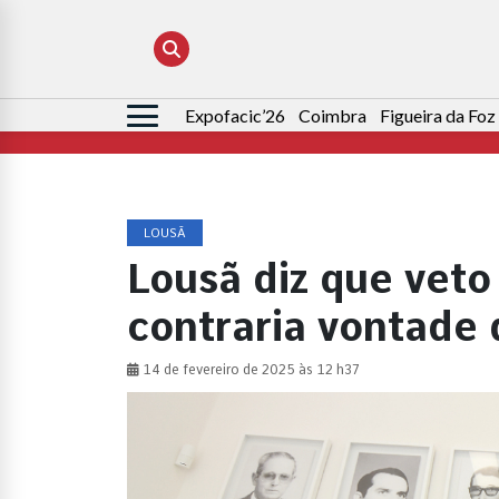
Expofacic’26
Coimbra
Figueira da Foz
Pesquisar
por:
LOUSÃ
Lousã diz que vet
contraria vontade
14 de fevereiro de 2025 às 12 h37