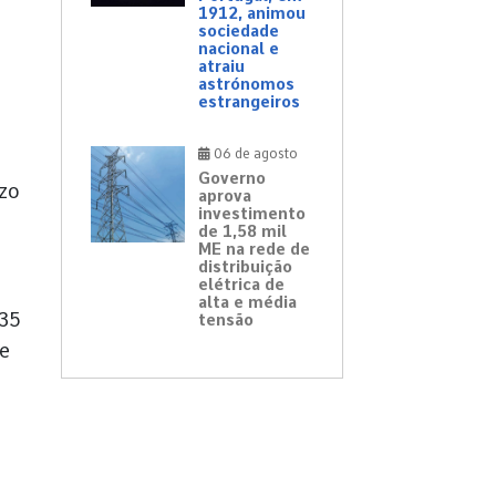
1912, animou
sociedade
nacional e
atraiu
astrónomos
estrangeiros
06 de agosto
Governo
azo
aprova
investimento
de 1,58 mil
ME na rede de
distribuição
elétrica de
alta e média
135
tensão
ve