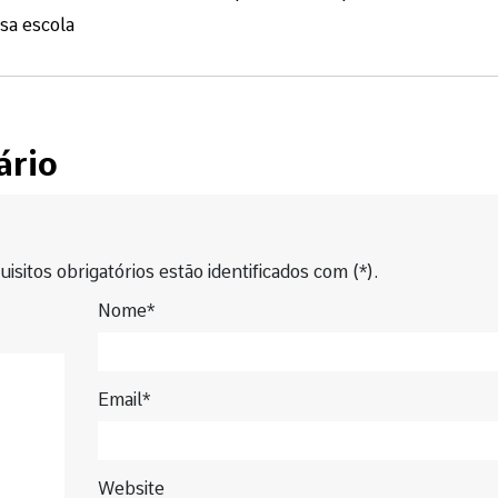
ssa escola
ário
isitos obrigatórios estão identificados com (*).
Nome*
Email*
Website