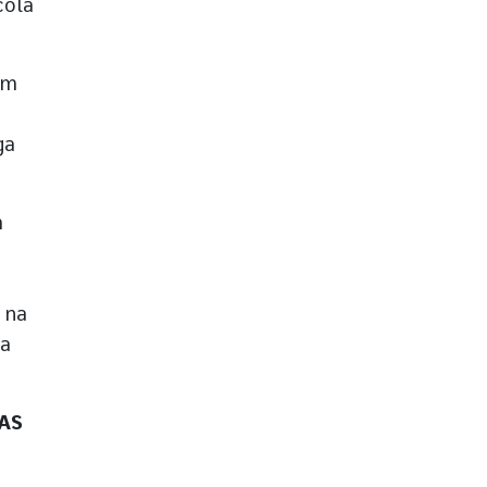
cola
em
S
ga
m
 na
da
RAS