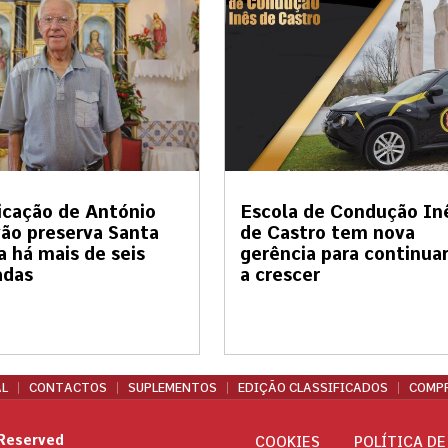
cação de António
Escola de Condução In
ão preserva Santa
de Castro tem nova
a há mais de seis
gerência para continua
adas
a crescer
L
CONTACTOS
SUPLEMENTOS
EDIÇÃO CLASSIFICADOS
COMPR
 Reserved
COOKIES
POLÍTICA DE