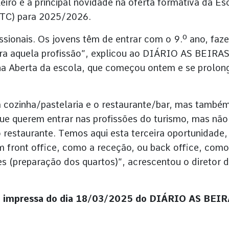
iro é a principal novidade na oferta formativa da Es
HTC) para 2025/2026.
issionais. Os jovens têm de entrar com o 9.º ano, faz
para aquela profissão”, explicou ao DIÁRIO AS BEIRA
a Aberta da escola, que começou ontem e se prolon
a cozinha/pastelaria e o restaurante/bar, mas també
ue querem entrar nas profissões do turismo, mas não
restaurante. Temos aqui esta terceira oportunidade,
m front office, como a receção, ou back office, como
es (preparação dos quartos)”, acrescentou o diretor 
ção impressa do dia 18/03/2025 do DIÁRIO AS BEI