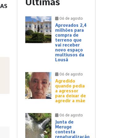
Últimas
 AS
06 de agosto
Aprovados 2,4
milhões para
compra de
terreno que
vai receber
novo espaço
multiusos da
Lousã
06 de agosto
Agredido
quando pedia
a agressor
para deixar de
agredir a mãe
06 de agosto
Junta de
Meruge
contesta
renaturalização