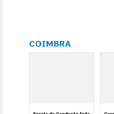
COIMBRA
Escola de Condução Inês
Coro