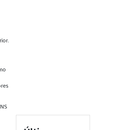
ior.
omo
ores
ONS