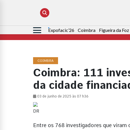
Expofacic’26
Coimbra
Figueira da Foz
Pesquisar
por:
COIMBRA
Coimbra: 111 inves
da cidade financi
03 de junho de 2025 às 07 h36
DR
Entre os 768 investigadores que viram 