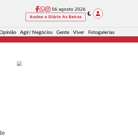
06 agosto 2026
Assine o Diário As Beiras
Opinião
Agir/ Negócios
Gente
Viver
Fotogalerias
de