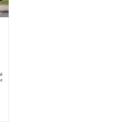
al
de