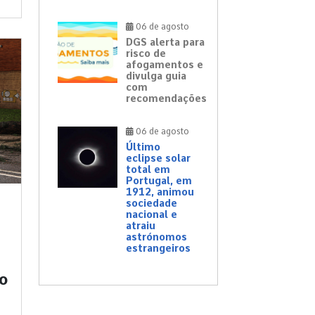
06 de agosto
DGS alerta para
risco de
afogamentos e
divulga guia
com
recomendações
06 de agosto
Último
eclipse solar
total em
Portugal, em
1912, animou
sociedade
nacional e
atraiu
astrónomos
estrangeiros
o