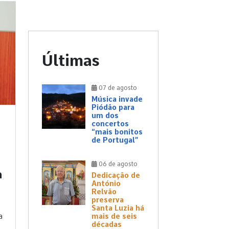
Últimas
07 de agosto
Música invade
Piódão para
um dos
concertos
“mais bonitos
de Portugal”
06 de agosto
a
Dedicação de
António
Relvão
preserva
Santa Luzia há
a
mais de seis
décadas