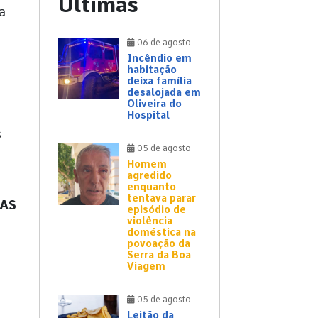
Últimas
a
06 de agosto
Incêndio em
habitação
deixa família
desalojada em
Oliveira do
Hospital
s
05 de agosto
Homem
agredido
enquanto
tentava parar
 AS
episódio de
violência
doméstica na
povoação da
Serra da Boa
Viagem
05 de agosto
Leitão da