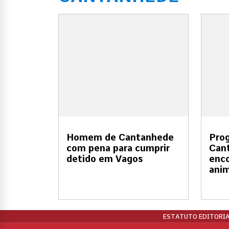
Homem de Cantanhede
Pro
com pena para cumprir
Can
detido em Vagos
enco
ani
ESTATUTO EDITORIA