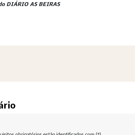
e do DIÁRIO AS BEIRAS
ário
isitos obrigatórios estão identificados com (*).