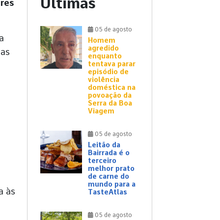
Últimas
res
05 de agosto
a
Homem
agredido
cas
enquanto
tentava parar
episódio de
violência
doméstica na
povoação da
Serra da Boa
Viagem
05 de agosto
Leitão da
Bairrada é o
terceiro
melhor prato
de carne do
mundo para a
a às
TasteAtlas
05 de agosto