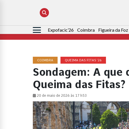
Expofacic’26
Coimbra
Figueira da Foz
Pesquisar
por:
COIMBRA
QUEIMA DAS FITAS '26
Sondagem: A que di
Queima das Fitas?
20 de maio de 2026 às 17 h53