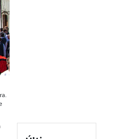
ra.
e
a