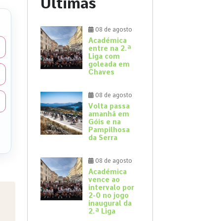
Últimas
08 de agosto
Académica
entre na 2.ª
Liga com
goleada em
Chaves
08 de agosto
Volta passa
amanhã em
Góis e na
Pampilhosa
da Serra
08 de agosto
Académica
vence ao
intervalo por
2-0 no jogo
inaugural da
2.ª Liga