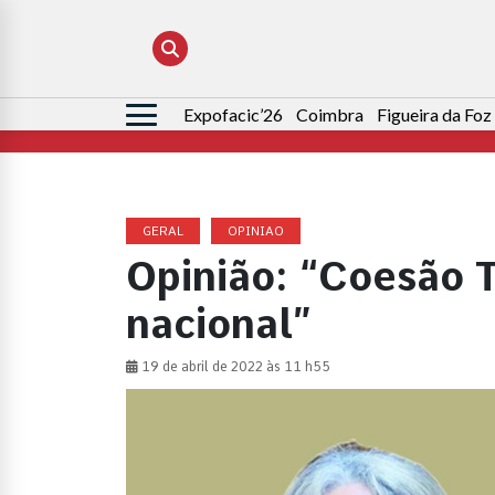
Expofacic’26
Coimbra
Figueira da Foz
Pesquisar
por:
GERAL
OPINIAO
Opinião: “Coesão T
nacional”
19 de abril de 2022 às 11 h55