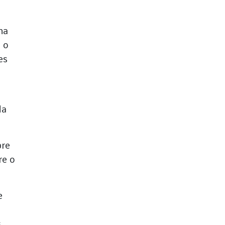
ha
 o
es
da
bre
re o
e
s