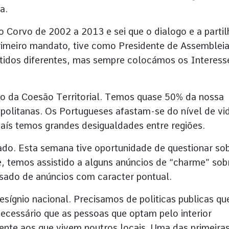
a.
 Corvo de 2002 a 2013 e sei que o dialogo e a partil
primeiro mandato, tive como Presidente de Assembleia
tidos diferentes, mas sempre colocámos os Interess
o da Coesão Territorial. Temos quase 50% da nossa
politanas. Os Portugueses afastam-se do nível de vi
aís temos grandes desigualdades entre regiões.
cado. Esta semana tive oportunidade de questionar so
, temos assistido a alguns anúncios de “charme” sob
ssado de anúncios com caracter pontual.
esígnio nacional. Precisamos de politicas publicas qu
necessário que as pessoas que optam pelo interior
ente aos que vivem noutros locais. Uma das primeira