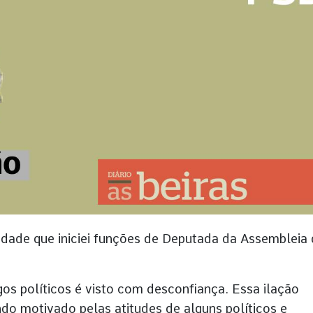
idade que iniciei funções de Deputada da Assembleia
os políticos é visto com desconfiança. Essa ilação
do motivado pelas atitudes de alguns políticos e