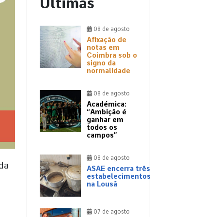
Últimas
08 de agosto
Afixação de
notas em
Coimbra sob o
signo da
normalidade
08 de agosto
Académica:
“Ambição é
ganhar em
todos os
campos”
08 de agosto
 da
ASAE encerra três
estabelecimentos
na Lousã
07 de agosto