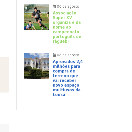
06 de agosto
Associação
Super XV
organiza e dá
nome ao
campeonato
português de
râguebi
06 de agosto
Aprovados 2,4
milhões para
compra de
terreno que
vai receber
novo espaço
multiusos da
Lousã