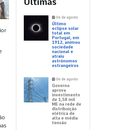
Últimas
06 de agosto
Último
eclipse solar
ior
total em
Portugal, em
1912, animou
sociedade
e
nacional e
atraiu
astrónomos
estrangeiros
06 de agosto
Governo
aprova
investimento
de 1,58 mil
ME na rede de
distribuição
elétrica de
ião
alta e média
tensão
has