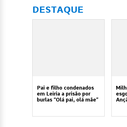
DESTAQUE
Pai e filho condenados
Milh
em Leiria a prisão por
esgo
burlas “Olá pai, olá mãe”
Anç