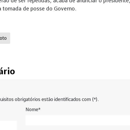
erão de ser repetidas, acaba de anunciar o presidente
 a tomada de posse do Governo.
oto
ário
isitos obrigatórios estão identificados com (*).
Nome*