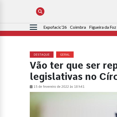
Expofacic’26
Coimbra
Figueira da Foz
Pesquisar
por:
DESTAQUE
GERAL
Vão ter que ser re
legislativas no Cí
15 de fevereiro de 2022 às 18 h41