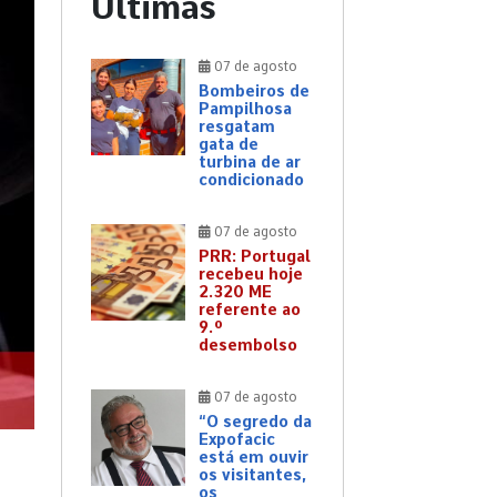
Últimas
07 de agosto
Bombeiros de
Pampilhosa
resgatam
gata de
turbina de ar
condicionado
07 de agosto
PRR: Portugal
recebeu hoje
2.320 ME
referente ao
9.º
desembolso
07 de agosto
“O segredo da
Expofacic
está em ouvir
os visitantes,
os