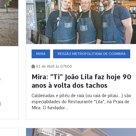
MIRA
REGIÃO METROPOLITANA DE COIMBRA
01 de Abril às 07h00
Mira: “Ti” João Lila faz hoje 90
e
anos à volta dos tachos
Caldeiradas e pitéu de raia (ou raia de pitau...) são
especialidades do Restaurante “Lila”, na Praia de
l
Mira. O fundador...