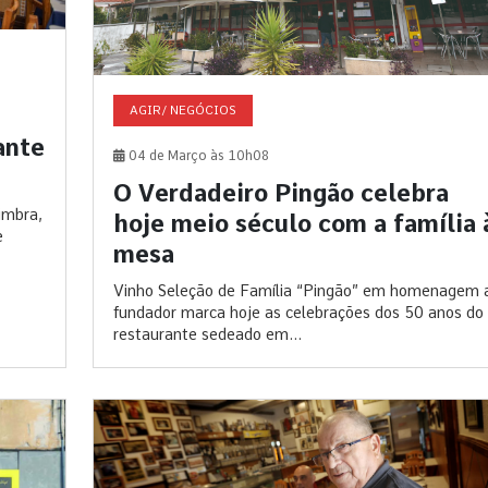
AGIR/ NEGÓCIOS
ante
04 de Março às 10h08
O Verdadeiro Pingão celebra
imbra,
hoje meio século com a família 
e
mesa
Vinho Seleção de Família “Pingão” em homenagem 
fundador marca hoje as celebrações dos 50 anos do
restaurante sedeado em...