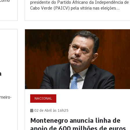
 como
presidente do Partido Africano da Independência de
Cabo Verde (PAICV) pela vitória nas eleições...
a
imeiro-
NACIONAL
02 de Abril às 16h25
Montenegro anuncia linha de
apoio de 600 milhões de euros