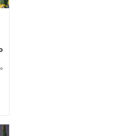
o
ão
s