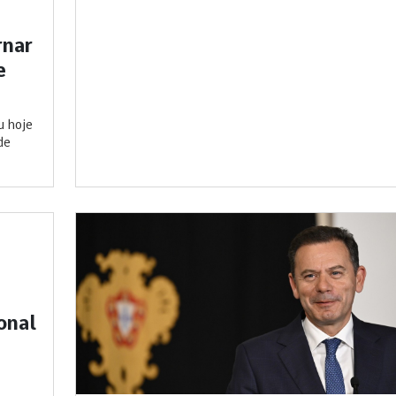
rnar
e
u hoje
de
onal