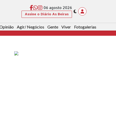
06 agosto 2026
Assine o Diário As Beiras
Opinião
Agir/ Negócios
Gente
Viver
Fotogalerias