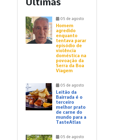
Últimas
05 de agosto
Homem
agredido
enquanto
tentava parar
episódio de
violência
doméstica na
povoação da
Serra da Boa
Viagem
05 de agosto
Leitão da
Bairrada é o
terceiro
melhor prato
de carne do
mundo para a
TasteAtlas
05 de agosto