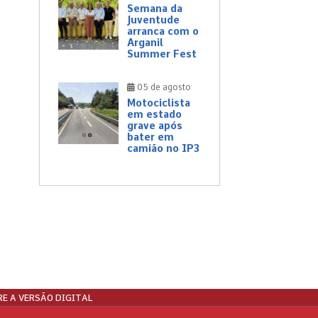
Semana da
Juventude
arranca com o
Arganil
Summer Fest
05 de agosto
Motociclista
em estado
grave após
bater em
camião no IP3
E A VERSÃO DIGITAL