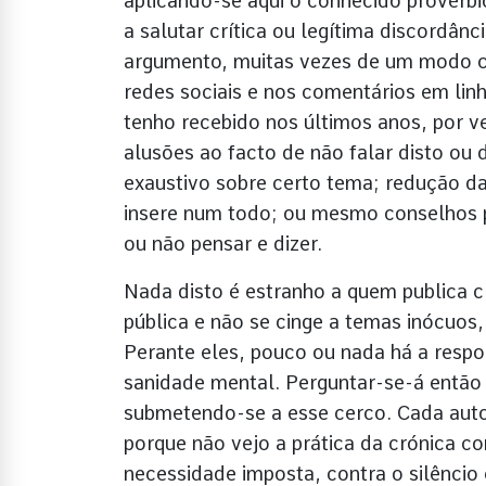
aplicando-se aqui o conhecido provérb
a salutar crítica ou legítima discordâ
argumento, muitas vezes de um modo c
redes sociais e nos comentários em lin
tenho recebido nos últimos anos, por v
alusões ao facto de não falar disto ou 
exaustivo sobre certo tema; redução da
insere num todo; ou mesmo conselhos p
ou não pensar e dizer.
Nada disto é estranho a quem publica 
pública e não se cinge a temas inócuos
Perante eles, pouco ou nada há a respo
sanidade mental. Perguntar-se-á então 
submetendo-se a esse cerco. Cada autor
porque não vejo a prática da crónica 
necessidade imposta, contra o silêncio