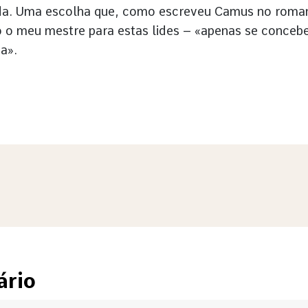
vida. Uma escolha que, como escreveu Camus no roma
o o meu mestre para estas lides – «apenas se conceb
a».
ário