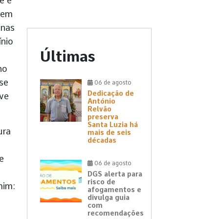
e é
sem
 nas
ínio
Últimas
ho
se
06 de agosto
Dedicação de
eve
António
Relvão
preserva
Santa Luzia há
ura
mais de seis
décadas
e
06 de agosto
DGS alerta para
risco de
mim:
afogamentos e
divulga guia
com
recomendações