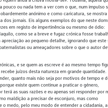
io «quem anda à chuva molha-se». Todavia, aquela qu
ncia pouco ou nada tem a ver com o que, num impulso 
obardemente anónimo e como caricatura, se mostra
ha dos jornais. Eis alguns exemplos do que neste dom
ezes em registo de impertinência ou mesmo de ódio:
daquilo, como se a breve e fugaz crónica fosse trabal
 apreciação ao pequeno detalhe, ignorando que este 
aternalistas ou ameaçadores sobre o que o autor d
crónicas, e se quem as escreve é ao mesmo tempo fig
, recebe juízos desta natureza em grande quantidade.
nder, quanto mais não seja por motivos de tempo e d
porque existe quem continue a praticar o género,
 terá as suas razões e eu apenas sei responder por 
como maldição a precisar de esconjuro, mas como
 e o medo, pelo meu modo de entender a cidadania, a