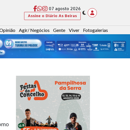
07 agosto 2026
Assine o Diário As Beiras
Opinião
Agir/ Negócios
Gente
Viver
Fotogalerias
como