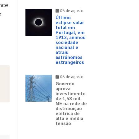
nce
06 de agosto
e
Último
eclipse solar
total em
Portugal, em
1912, animou
sociedade
nacional e
atraiu
astrónomos
estrangeiros
06 de agosto
Governo
aprova
investimento
de 1,58 mil
ME na rede de
distribuição
elétrica de
alta e média
tensão