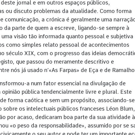
s deste jornal e em outros espaços públicos,
s ou discuto problemas da atualidade. Como forma
de comunicação, a crónica é geralmente uma narraçã
o da parte de quem a escreve, ligando-se sempre à
 uma visão tão informada quanto pessoal e subjetiva
os como simples relato pessoal de acontecimentos
o século XIX, com o progresso das ideias democráti
egisto, que passou do meramente descritivo e
 entre nós já usado n’«As Farpas» de Eça e de Ramalho
ansformou-a num fator essencial na divulgação de
opinião pública tendencialmente livre e plural. Este
 de forma caótica e sem um propósito, associando-se
o sobre os intelectuais públicos franceses Léon Blum,
o por acaso, dedicaram boa parte da sua atividade à
ou «o peso da responsabilidade», assumido por se s
civicamente o seu autor e pode ter um importante e