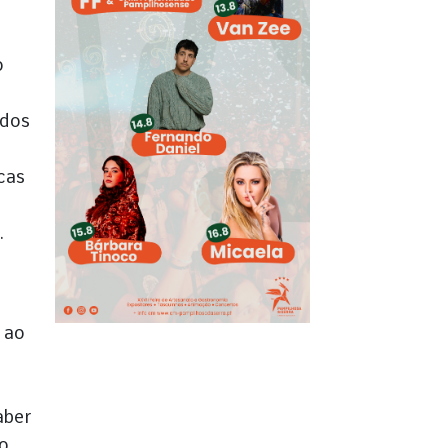
o
 dos
cas
.
 ao
aber
co