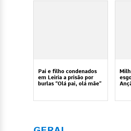
Pai e filho condenados
Milh
em Leiria a prisão por
esgo
burlas “Olá pai, olá mãe”
Anç
GERAL