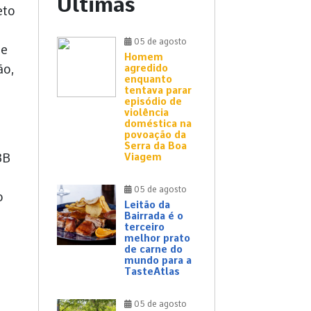
Últimas
eto
05 de agosto
de
Homem
ão,
agredido
enquanto
tentava parar
episódio de
violência
doméstica na
povoação da
Serra da Boa
BB
Viagem
05 de agosto
o
Leitão da
Bairrada é o
terceiro
melhor prato
de carne do
mundo para a
TasteAtlas
05 de agosto