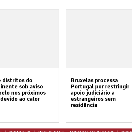
 distritos do
Bruxelas processa
inente sob aviso
Portugal por restringir
elo nos próximos
apoio judiciário a
 devido ao calor
estrangeiros sem
residência