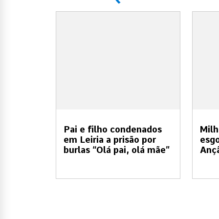
Pai e filho condenados
Milh
em Leiria a prisão por
esgo
burlas “Olá pai, olá mãe”
Anç