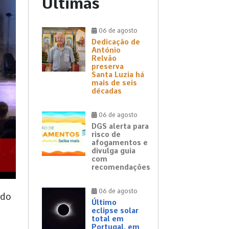
Últimas
06 de agosto
Dedicação de
António
Relvão
preserva
Santa Luzia há
mais de seis
décadas
06 de agosto
DGS alerta para
risco de
afogamentos e
divulga guia
com
recomendações
06 de agosto
 do
Último
eclipse solar
total em
Portugal, em