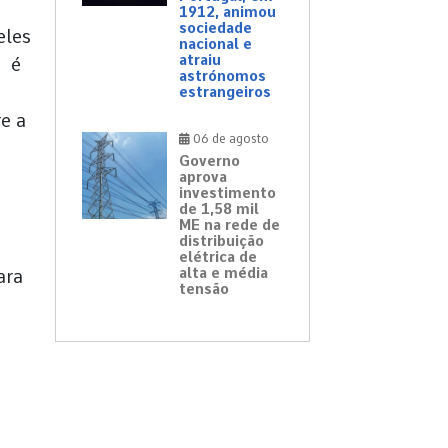
1912, animou
sociedade
eles
nacional e
atraiu
, é
astrónomos
estrangeiros
e a
06 de agosto
Governo
aprova
investimento
de 1,58 mil
ME na rede de
distribuição
elétrica de
alta e média
ara
tensão