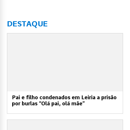
DESTAQUE
Pai e filho condenados em Leiria a prisão
por burlas “Olá pai, olá mãe”