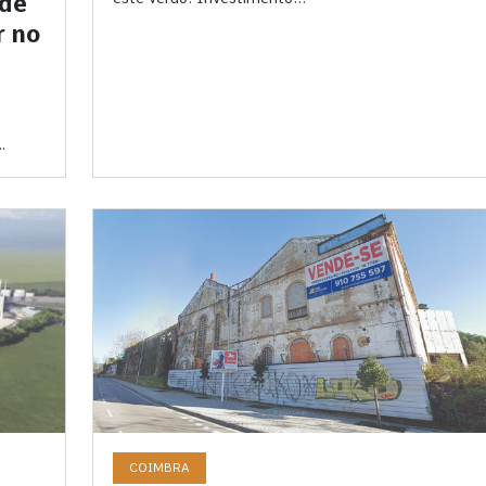
 de
r no
COIMBRA