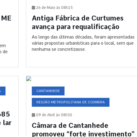
26 de Maio às 08h15
0 ME
Antiga Fábrica de Curtumes
avança para requalificação
Ao longo das últimas décadas, foram apresentadas
várias propostas urbanísticas para o local, sem que
 em
nenhuma se concretizasse.
o de
A
CANTANHEDE
REGIÃO METROPOLITANA DE COIMBRA
685
09 de Abril às 08h30
 lar
Câmara de Cantanhede
promoveu “forte investimento”