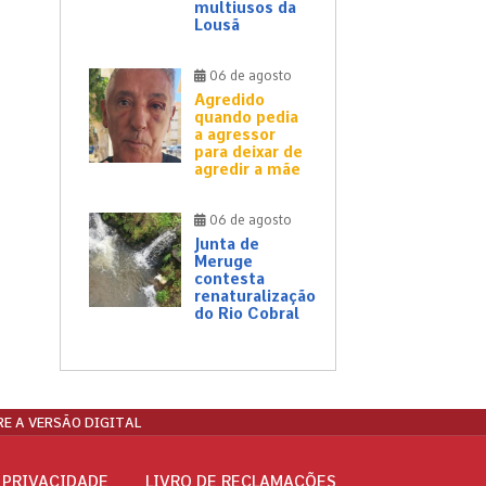
multiusos da
Lousã
06 de agosto
Agredido
quando pedia
a agressor
para deixar de
agredir a mãe
06 de agosto
Junta de
Meruge
contesta
renaturalização
do Rio Cobral
E A VERSÃO DIGITAL
 PRIVACIDADE
LIVRO DE RECLAMAÇÕES