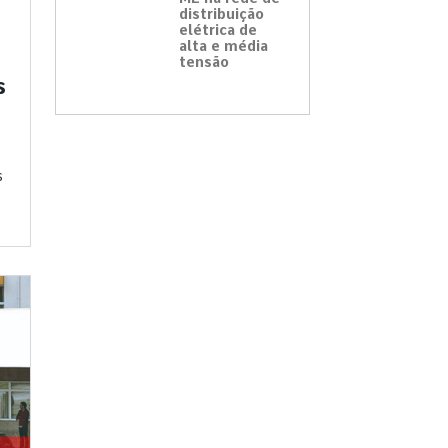
distribuição
elétrica de
alta e média
tensão
s
s