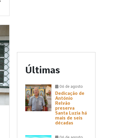
s
Últimas
06 de agosto
Dedicação de
António
Relvão
preserva
Santa Luzia há
mais de seis
décadas
06 de agosto