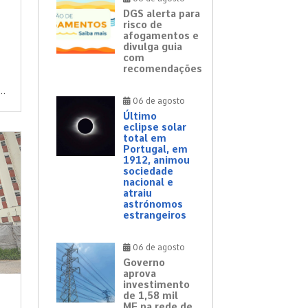
DGS alerta para
risco de
afogamentos e
divulga guia
com
recomendações
..
06 de agosto
Último
eclipse solar
total em
Portugal, em
1912, animou
sociedade
nacional e
atraiu
astrónomos
estrangeiros
06 de agosto
Governo
aprova
investimento
de 1,58 mil
ME na rede de