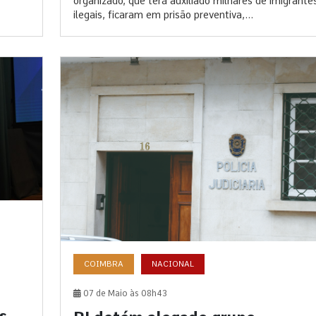
organizado, que terá auxiliado milhares de imigrante
ilegais, ficaram em prisão preventiva,...
COIMBRA
NACIONAL
07 de Maio às 08h43