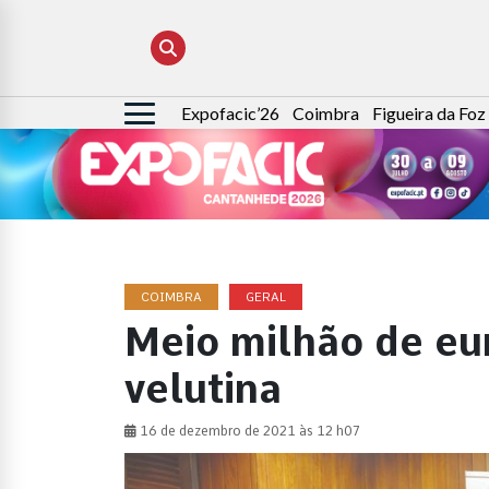
Expofacic’26
Coimbra
Figueira da Foz
Pesquisar
por:
COIMBRA
GERAL
Meio milhão de eu
velutina
16 de dezembro de 2021 às 12 h07