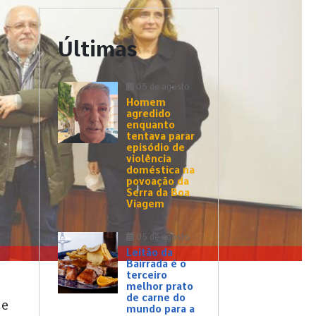
Últimas
05 de agosto
Homem
agredido
enquanto
tentava parar
episódio de
violência
doméstica na
povoação da
Serra da Boa
Viagem
05 de agosto
Leitão da
Bairrada é o
terceiro
melhor prato
de carne do
de
mundo para a