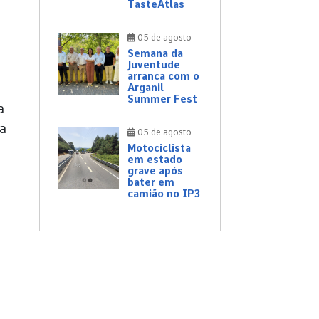
TasteAtlas
05 de agosto
Semana da
Juventude
arranca com o
Arganil
Summer Fest
a
da
05 de agosto
Motociclista
em estado
grave após
bater em
camião no IP3