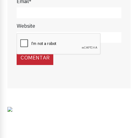
Email*
Website