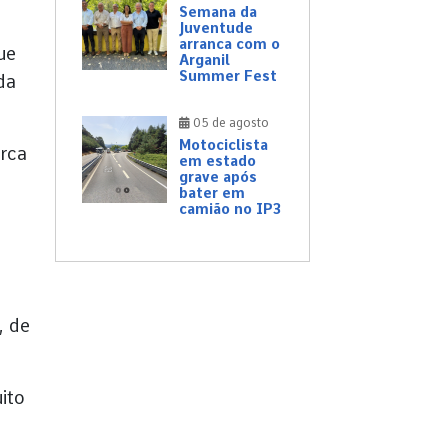
Semana da
Juventude
arranca com o
ue
Arganil
Summer Fest
da
05 de agosto
Motociclista
erca
em estado
grave após
bater em
camião no IP3
, de
ito