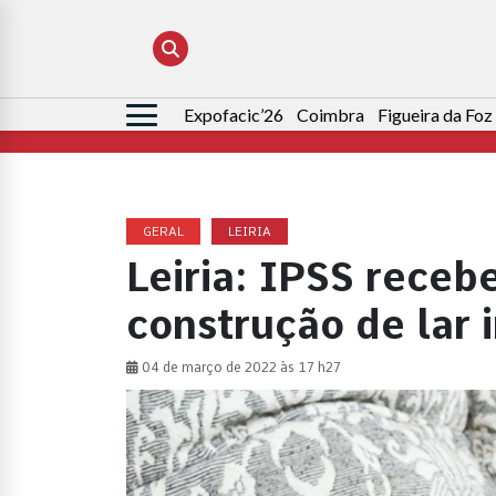
Expofacic’26
Coimbra
Figueira da Foz
Pesquisar
por:
GERAL
LEIRIA
Leiria: IPSS receb
construção de lar 
04 de março de 2022 às 17 h27