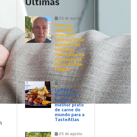
Últimas
05 de agosto
Homem
agredido
enquanto
tentava parar
episódio de
violência
doméstica na
povoação da
Serra da Boa
Viagem
05 de agosto
Leitão da
Bairrada é o
terceiro
melhor prato
de carne do
mundo para a
TasteAtlas
m
05 de agosto