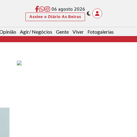
06 agosto 2026
Assine o Diário As Beiras
Opinião
Agir/ Negócios
Gente
Viver
Fotogalerias