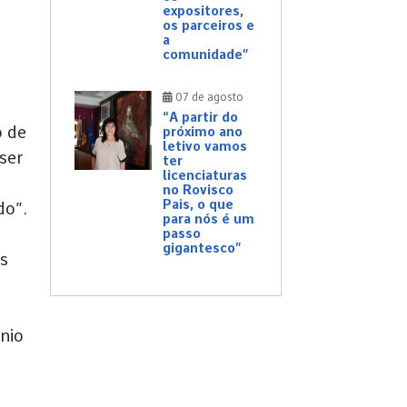
expositores,
os parceiros e
a
comunidade”
07 de agosto
“A partir do
o de
próximo ano
letivo vamos
ser
ter
licenciaturas
no Rovisco
Pais, o que
do”.
para nós é um
passo
gigantesco”
os
nio