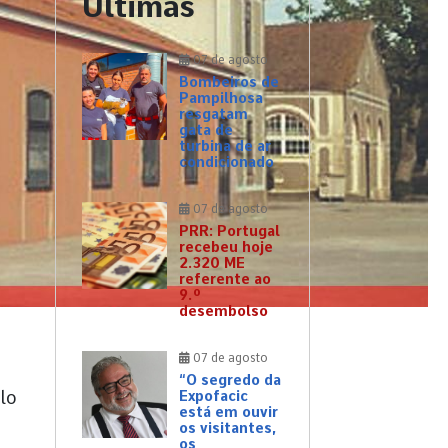
Últimas
07 de agosto
Bombeiros de
Pampilhosa
resgatam
gata de
turbina de ar
condicionado
07 de agosto
PRR: Portugal
recebeu hoje
2.320 ME
referente ao
9.º
desembolso
07 de agosto
“O segredo da
lo
Expofacic
está em ouvir
os visitantes,
os