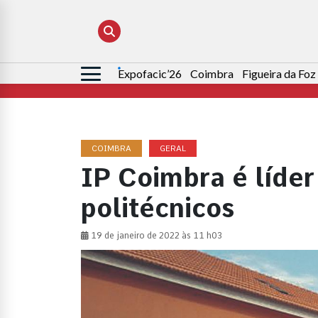
Expofacic’26
Coimbra
Figueira da Foz
Pesquisar
por:
COIMBRA
GERAL
IP Coimbra é líder
politécnicos
19 de janeiro de 2022 às 11 h03