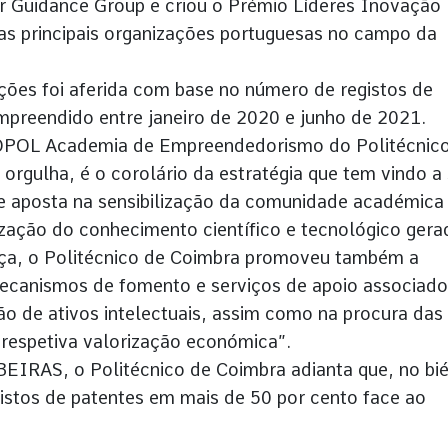
 Guidance Group e criou o Prémio Líderes Inovação
as principais organizações portuguesas no campo da
ções foi aferida com base no número de registos de
mpreendido entre janeiro de 2020 e junho de 2021.
NOPOL Academia de Empreendedorismo do Politécnic
 orgulha, é o corolário da estratégia que tem vindo a 
e aposta na sensibilização da comunidade académica
ização do conhecimento científico e tecnológico gera
ça, o Politécnico de Coimbra promoveu também a
ecanismos de fomento e serviços de apoio associad
ão de ativos intelectuais, assim como na procura das
 respetiva valorização económica”.
IRAS, o Politécnico de Coimbra adianta que, no bié
stos de patentes em mais de 50 por cento face ao