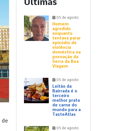
Últimas
05 de agosto
Homem
agredido
enquanto
tentava parar
episódio de
violência
doméstica na
povoação da
Serra da Boa
Viagem
05 de agosto
Leitão da
Bairrada é o
terceiro
melhor prato
de carne do
mundo para a
TasteAtlas
a de
05 de agosto