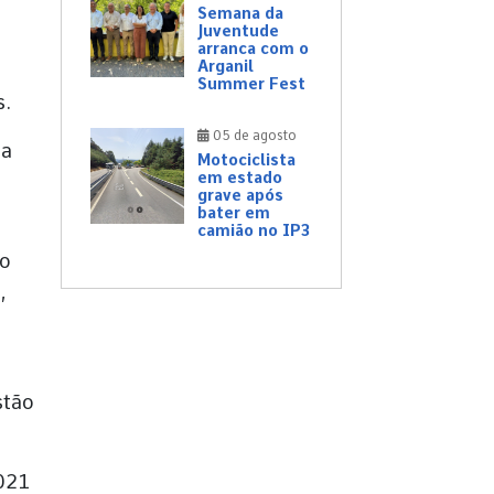
Semana da
Juventude
arranca com o
Arganil
Summer Fest
s.
05 de agosto
ua
Motociclista
em estado
grave após
bater em
camião no IP3
“o
,
stão
021