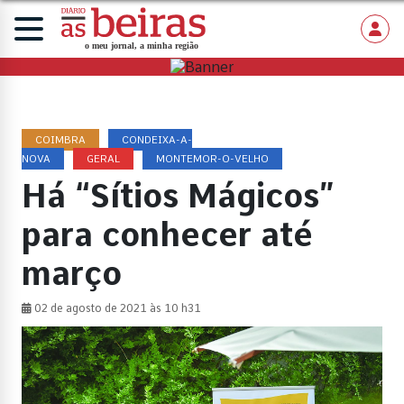
COIMBRA
CONDEIXA-A-
NOVA
GERAL
MONTEMOR-O-VELHO
Há “Sítios Mágicos”
para conhecer até
março
02 de agosto de 2021 às 10 h31