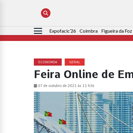
Expofacic’26
Coimbra
Figueira da Foz
Pesquisar
por:
ECONOMIA
GERAL
Feira Online de E
07 de outubro de 2021 às 11 h36