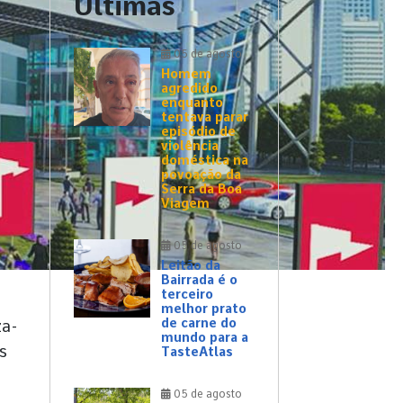
Últimas
05 de agosto
Homem
agredido
enquanto
tentava parar
episódio de
violência
doméstica na
povoação da
Serra da Boa
Viagem
05 de agosto
Leitão da
Bairrada é o
terceiro
melhor prato
de carne do
za-
mundo para a
s
TasteAtlas
05 de agosto