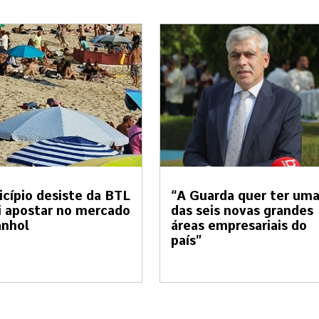
cípio desiste da BTL
“A Guarda quer ter um
i apostar no mercado
das seis novas grandes
anhol
áreas empresariais do
país”