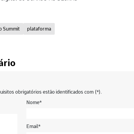
b Summit
plataforma
ário
isitos obrigatórios estão identificados com (*).
Nome*
Email*