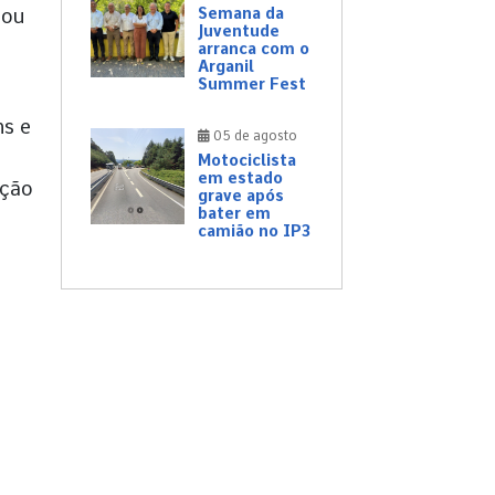
Semana da
 ou
Juventude
arranca com o
Arganil
Summer Fest
ns e
05 de agosto
Motociclista
em estado
ação
grave após
bater em
camião no IP3