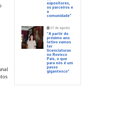
expositores,
o
os parceiros e
a
comunidade”
07 de agosto
“A partir do
próximo ano
letivo vamos
ter
licenciaturas
no Rovisco
Pais, o que
para nós é um
passo
unal
gigantesco”
ntos