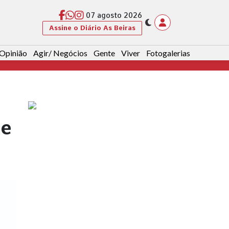
07 agosto 2026
Assine o Diário As Beiras
Opinião
Agir/ Negócios
Gente
Viver
Fotogalerias
de