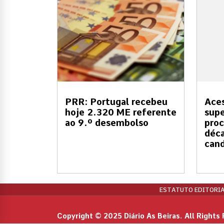
PRR: Portugal recebeu
Aces
hoje 2.320 ME referente
supe
ao 9.º desembolso
proc
déc
cand
ESTATUTO EDITORIA
Copyright © 2025 Diário As Beiras. All Rights