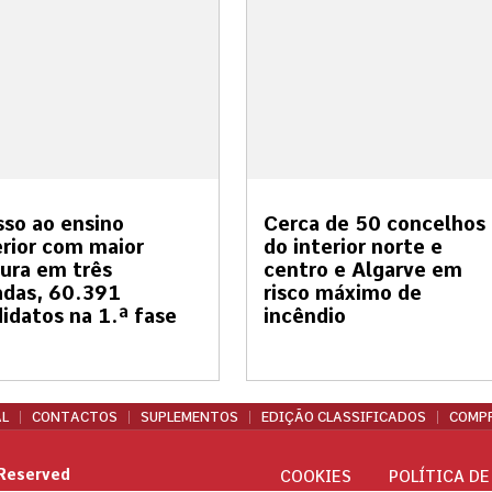
so ao ensino
Cerca de 50 concelhos
rior com maior
do interior norte e
ura em três
centro e Algarve em
adas, 60.391
risco máximo de
idatos na 1.ª fase
incêndio
L
CONTACTOS
SUPLEMENTOS
EDIÇÃO CLASSIFICADOS
COMPR
 Reserved
COOKIES
POLÍTICA DE