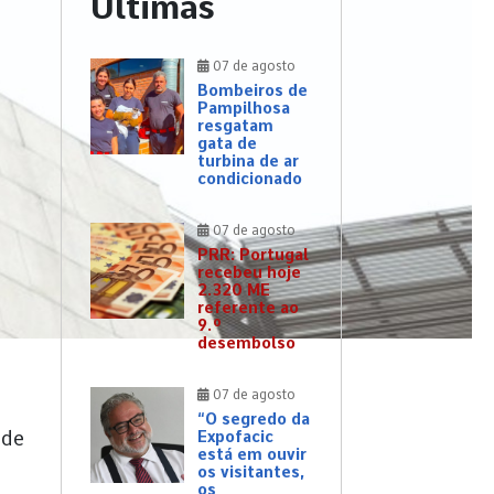
Últimas
07 de agosto
Bombeiros de
Pampilhosa
resgatam
gata de
turbina de ar
condicionado
07 de agosto
PRR: Portugal
recebeu hoje
2.320 ME
referente ao
9.º
desembolso
07 de agosto
“O segredo da
 de
Expofacic
está em ouvir
os visitantes,
os