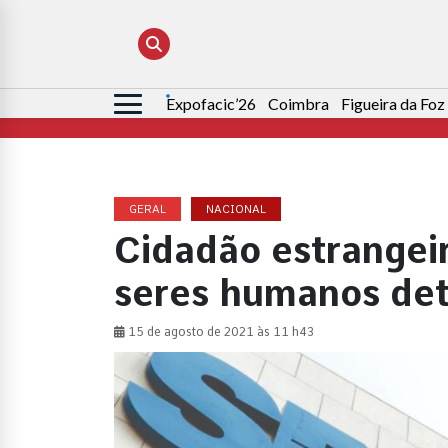
Expofacic’26
Coimbra
Figueira da Foz
Pesquisar
por:
GERAL
NACIONAL
Cidadão estrangeir
seres humanos det
15 de agosto de 2021 às 11 h43