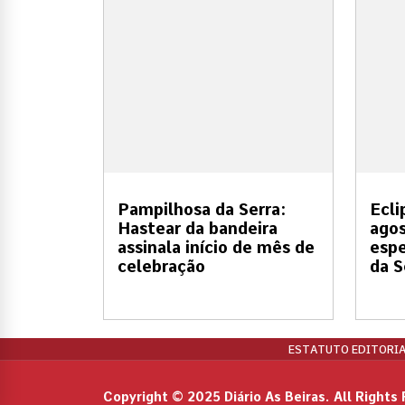
Pampilhosa da Serra:
Ecli
Hastear da bandeira
ago
assinala início de mês de
espe
celebração
da S
ESTATUTO EDITORIA
Copyright © 2025 Diário As Beiras. All Rights