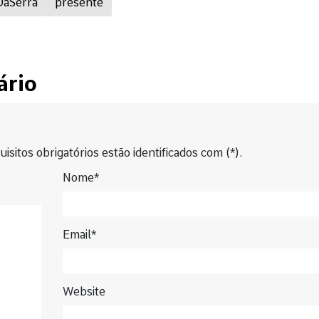
DaSerra
presente
ário
isitos obrigatórios estão identificados com (*).
Nome*
Email*
Website