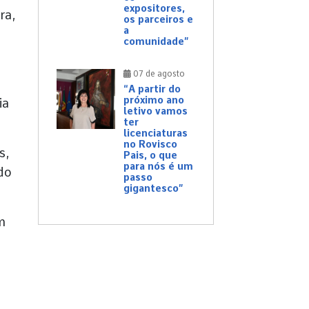
expositores,
ra,
os parceiros e
a
comunidade”
07 de agosto
“A partir do
próximo ano
ia
letivo vamos
ter
licenciaturas
no Rovisco
s,
Pais, o que
para nós é um
do
passo
gigantesco”
m