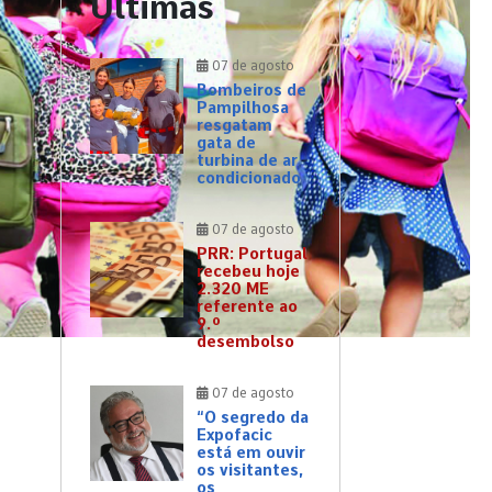
Últimas
07 de agosto
Bombeiros de
Pampilhosa
resgatam
gata de
turbina de ar
condicionado
07 de agosto
PRR: Portugal
recebeu hoje
2.320 ME
referente ao
9.º
desembolso
07 de agosto
“O segredo da
Expofacic
está em ouvir
os visitantes,
os