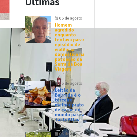
Últimas
05 de agosto
Homem
agredido
enquanto
tentava parar
episódio de
violência
doméstica na
povoação da
Serra da Boa
Viagem
05 de agosto
Leitão da
Bairrada é o
terceiro
melhor prato
de carne do
mundo para a
TasteAtlas
05 de agosto