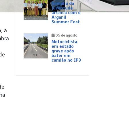
Semana da
Juventude
arranca com o
Arganil
Summer Fest
, a
05 de agosto
mbra
Motociclista
em estado
grave após
de
bater em
camião no IP3
de
nha