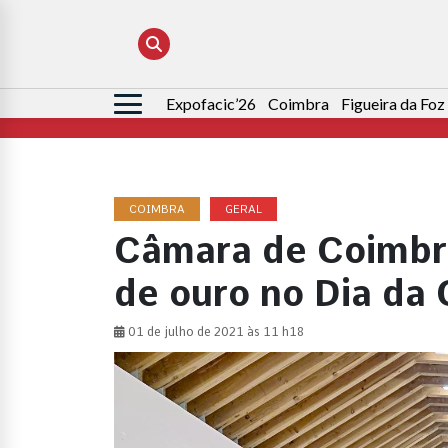
Expofacic’26
Coimbra
Figueira da Foz
Pesquisar
por:
COIMBRA
GERAL
Câmara de Coimbra
de ouro no Dia da
01 de julho de 2021 às 11 h18